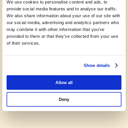
godkendt af fødevaremyndighederne til høsten i 2006.
We use cookies to personalise content and ads, to
provide social media features and to analyse our traffic.
Før den tid har vi lavet vin på hobbybasis. Vi producerede de første
We also share information about your use of our site with
ca. 20 flasker rød- og hvidvine i 2001 og begge blev godkendt på
our social media, advertising and analytics partners who
Dansk Vinskue.
may combine it with other information that you’ve
provided to them or that they’ve collected from your use
For yderligere informationer om emnet
kontakt os
.
of their services.
Show details
Allow all
Deny