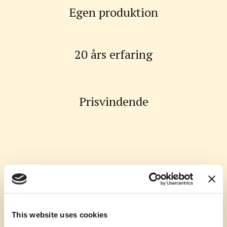
Egen produktion
20 års erfaring
Prisvindende
Vin produktion
Annisse Vingård indrettede produktionslokaler for erhvervsmæssig
This website uses cookies
vinproduktion i 2005 og lokalerne stode endelig klar og blev