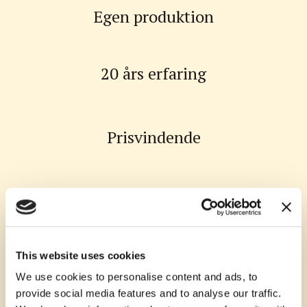
Egen produktion
20 års erfaring
Prisvindende
Kælderen​
This website uses cookies
We use cookies to personalise content and ads, to
Hvidvin fremstilles ved at presse saften fra de grønne druer og lade
provide social media features and to analyse our traffic.
den gære.